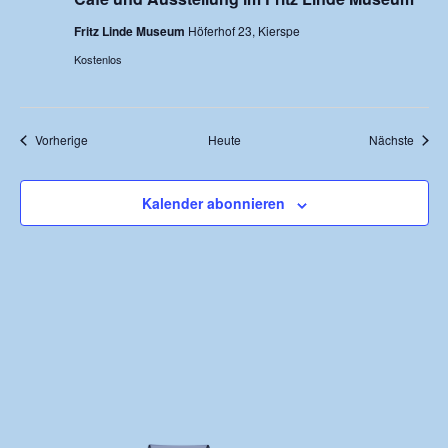
Fritz Linde Museum
Höferhof 23, Kierspe
Kostenlos
Veranstaltungen
Veran
Vorherige
Heute
Nächste
Kalender abonnieren