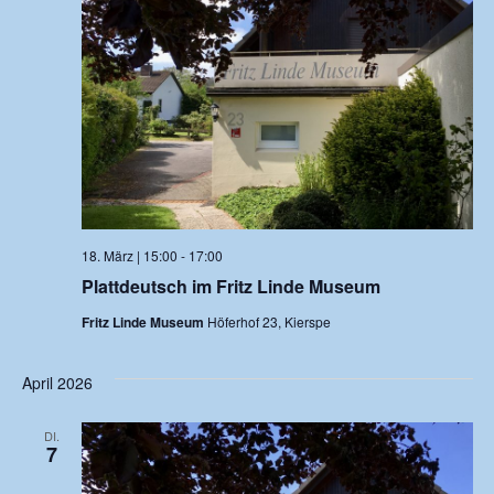
Navi
18. März | 15:00
-
17:00
Plattdeutsch im Fritz Linde Museum
Fritz Linde Museum
Höferhof 23, Kierspe
April 2026
DI.
7