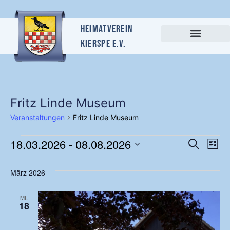
Heimatverein
Kierspe e.v.
Fritz Linde Museum
Veranstaltungen
Fritz Linde Museum
Vera
Ve
18.03.2026
 - 
08.08.2026
Suche
Liste
Datum
An
Suc
März 2026
wählen.
Na
und
MI.
18
Ansi