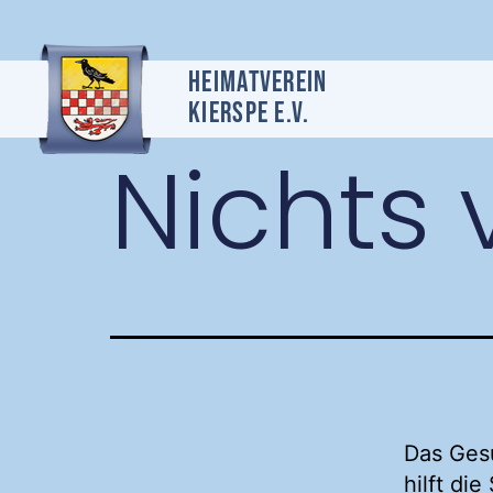
Heimatverein
Kierspe e.v.
Nichts
Das Gesu
hilft di