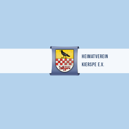
Heimatverein
Kierspe e.v.