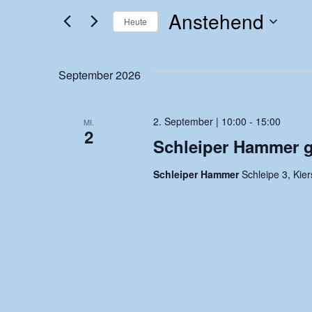
Suche
eingeben.
Anstehend
Suche
Heute
und
nach
Datum
Veranstaltungen
wählen.
September 2026
Ansichten,
Schlüsselwort.
Navigation
2. September | 10:00
-
15:00
MI.
2
Schleiper Hammer g
Schleiper Hammer
Schleipe 3, Kie