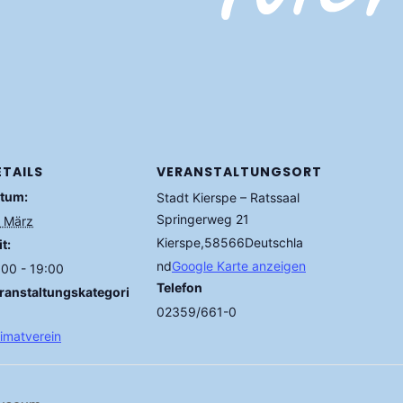
ETAILS
VERANSTALTUNGSORT
tum:
Stadt Kierspe – Ratssaal
Springerweg 21
. März
Kierspe
,
58566
Deutschla
t:
nd
Google Karte anzeigen
:00 - 19:00
Telefon
ranstaltungskategori
02359/661-0
imatverein