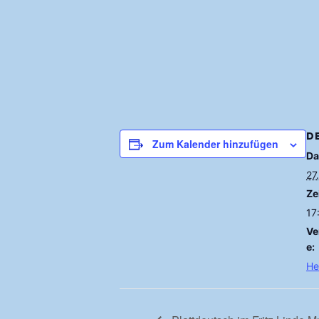
D
Zum Kalender hinzufügen
Da
27
Zei
17
Ve
e:
He