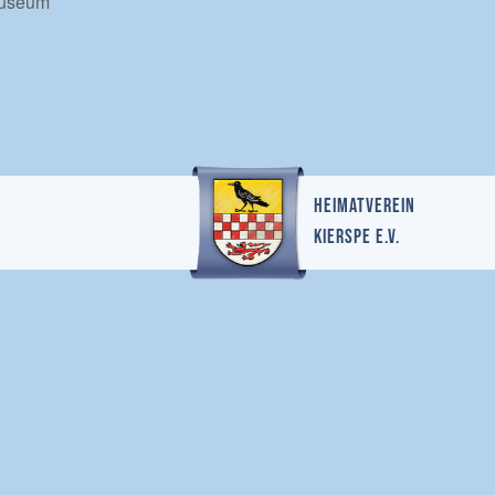
Museum
Heimatverein
Kierspe e.v.