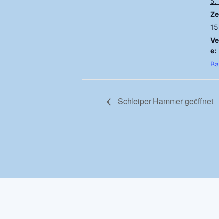
5.
Zei
15
Ve
e:
Ba
Schleiper Hammer geöffnet