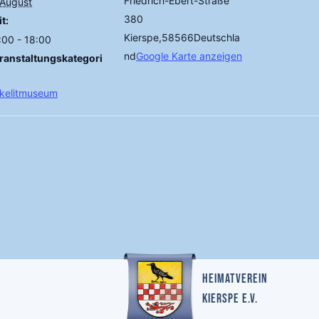
Friedrich-Ebert-Straße
 August
380
t:
Kierspe
,
58566
Deutschla
:00 - 18:00
nd
Google Karte anzeigen
ranstaltungskategori
kelitmuseum
Heimatverein
Kierspe e.v.