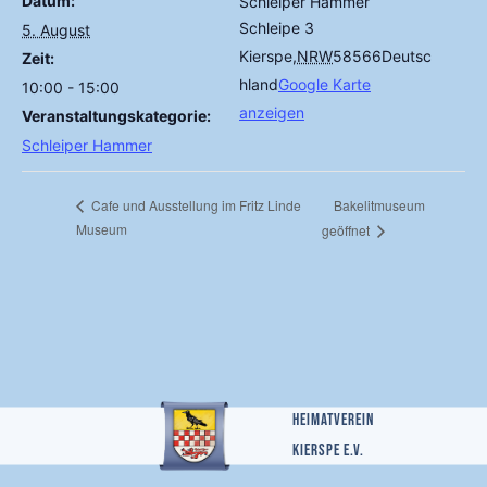
Datum:
Schleiper Hammer
Schleipe 3
5. August
Kierspe
,
NRW
58566
Deutsc
Zeit:
hland
Google Karte
10:00 - 15:00
anzeigen
Veranstaltungskategorie:
Schleiper Hammer
Bakelitmuseum
Cafe und Ausstellung im Fritz Linde
Museum
geöffnet
Heimatverein
Kierspe e.v.