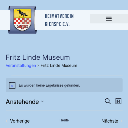
Heimatverein
Kierspe e.v.
Fritz Linde Museum
Veranstaltungen
Fritz Linde Museum
Es wurden keine Ergebnisse gefunden.
Hinweis
Vera
Ve
Anstehende
Suche
Liste
Datum
An
Suc
wählen.
Vorherige
Heute
Nächste
Na
Veranstaltungen
Veransta